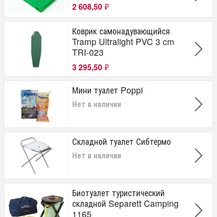
Totem
2 608,50
₽
Separett
Сибтермо
Коврик самонадувающийся
Сербия
Tramp Ultralight PVC 3 cm
TRI-023
3 295,50
₽
Мини туалет Poppi
Нет в наличии
Складной туалет Сибтермо
Нет в наличии
Биотуалет туристический
складной Separett Camping
1165