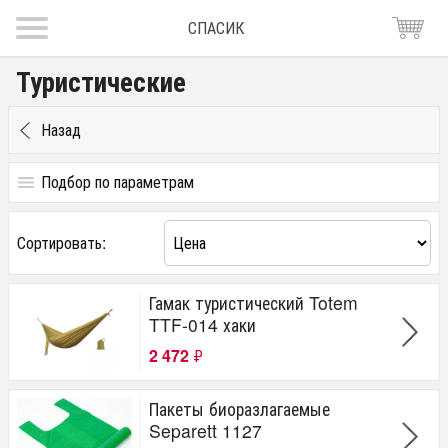
СПАСИК
Туристические
Назад
Подбор по параметрам
Цена
Сортировать:
от
до
руб.
Тип
Гамак туристический Totem
TTF-014 хаки
Аксессуары
туристический
2 472
₽
надувной
Производитель
Пакеты биоразлагаемые
Separett 1127
Tramp