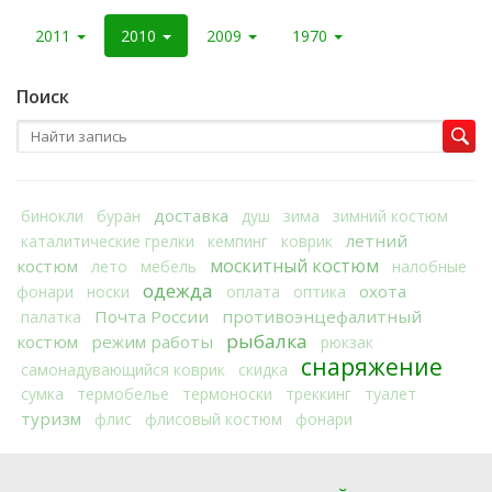
2011
2010
2009
1970
Поиск
доставка
бинокли
буран
душ
зима
зимний костюм
летний
каталитические грелки
кемпинг
коврик
москитный костюм
костюм
лето
мебель
налобные
одежда
охота
фонари
носки
оплата
оптика
Почта России
противоэнцефалитный
палатка
рыбалка
костюм
режим работы
рюкзак
снаряжение
самонадувающийся коврик
скидка
сумка
термобелье
термоноски
треккинг
туалет
туризм
флис
флисовый костюм
фонари