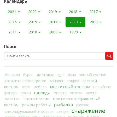
Календарь
2021
2020
2019
2018
2017
2016
2015
2014
2013
2012
2011
2010
2009
1970
Поиск
доставка
бинокли
буран
душ
зима
зимний костюм
летний
каталитические грелки
кемпинг
коврик
москитный костюм
костюм
лето
мебель
налобные
одежда
охота
фонари
носки
оплата
оптика
Почта России
противоэнцефалитный
палатка
рыбалка
костюм
режим работы
рюкзак
снаряжение
самонадувающийся коврик
скидка