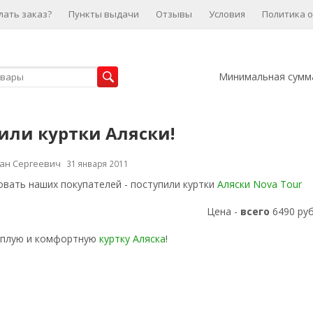
лать заказ?
Пункты выдачи
Отзывы
Условия
Политика 
Минимальная сумма
или куртки Аляски!
ан Сергеевич
31 января 2011
вать наших покупателей - поступили куртки
Аляски Nova Tour
Цена -
всего
6490 ру
еплую и комфортную
куртку Аляска
!