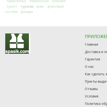
термобелье
термоноски
треккинг
туризм
туалет
флис
флисовый
костюм
фонари
ПРИЛОЖЕ
Главная
Доставка и о
Гарантия
О нас
Как сделать 
Пункты выда
Отзывы
Условия
Политика об