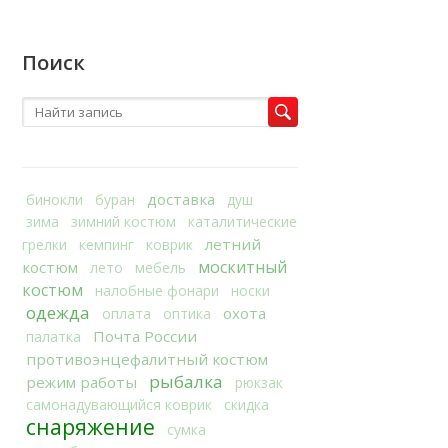
Поиск
доставка
бинокли
буран
душ
зима
зимний костюм
каталитические
летний
грелки
кемпинг
коврик
москитный
костюм
лето
мебель
костюм
налобные фонари
носки
одежда
охота
оплата
оптика
Почта России
палатка
противоэнцефалитный костюм
рыбалка
режим работы
рюкзак
самонадувающийся коврик
скидка
снаряжение
сумка