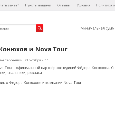
лать заказ?
Пункты выдачи
Отзывы
Условия
Политика 
Минимальная сумма
Конюхов и Nova Tour
ан Сергеевич
23 октября 2011
a Tour - официальный партнёр экспедиций Фёдора Конюхова. Сн
тки, спальники, рюкзаки
ик о Федоре Конюхове и компании Nova Tour