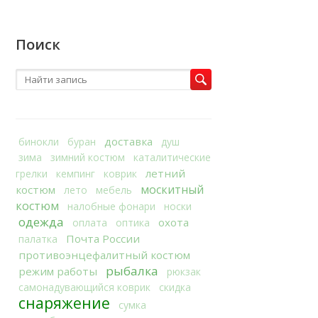
Поиск
доставка
бинокли
буран
душ
зима
зимний костюм
каталитические
летний
грелки
кемпинг
коврик
москитный
костюм
лето
мебель
костюм
налобные фонари
носки
одежда
охота
оплата
оптика
Почта России
палатка
противоэнцефалитный костюм
рыбалка
режим работы
рюкзак
самонадувающийся коврик
скидка
снаряжение
сумка