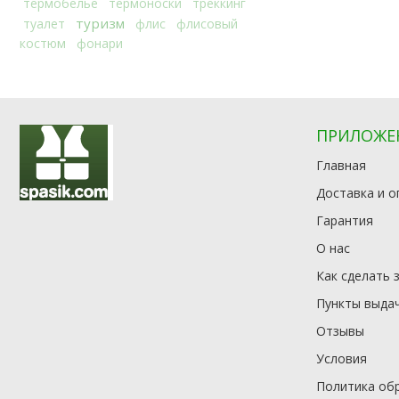
термобелье
термоноски
треккинг
туризм
туалет
флис
флисовый
костюм
фонари
ПРИЛОЖЕ
Главная
Доставка и о
Гарантия
О нас
Как сделать 
Пункты выда
Отзывы
Условия
Политика об