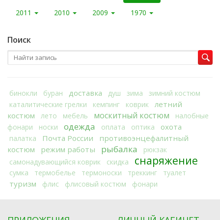
2011
2010
2009
1970
Поиск
доставка
бинокли
буран
душ
зима
зимний костюм
летний
каталитические грелки
кемпинг
коврик
москитный костюм
костюм
лето
мебель
налобные
одежда
охота
фонари
носки
оплата
оптика
Почта России
противоэнцефалитный
палатка
рыбалка
костюм
режим работы
рюкзак
снаряжение
самонадувающийся коврик
скидка
сумка
термобелье
термоноски
треккинг
туалет
туризм
флис
флисовый костюм
фонари