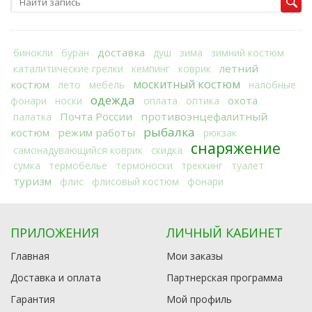
доставка
бинокли
буран
душ
зима
зимний костюм
летний
каталитические грелки
кемпинг
коврик
москитный костюм
костюм
лето
мебель
налобные
одежда
охота
фонари
носки
оплата
оптика
Почта России
противоэнцефалитный
палатка
рыбалка
костюм
режим работы
рюкзак
снаряжение
самонадувающийся коврик
скидка
сумка
термобелье
термоноски
треккинг
туалет
туризм
флис
флисовый костюм
фонари
ПРИЛОЖЕНИЯ
ЛИЧНЫЙ КАБИНЕТ
Главная
Мои заказы
Доставка и оплата
Партнерская программа
Гарантия
Мой профиль