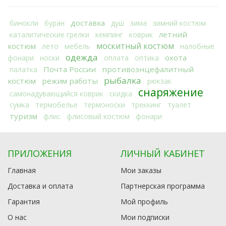
доставка
бинокли
буран
душ
зима
зимний костюм
летний
каталитические грелки
кемпинг
коврик
москитный костюм
костюм
лето
мебель
налобные
одежда
охота
фонари
носки
оплата
оптика
Почта России
противоэнцефалитный
палатка
рыбалка
костюм
режим работы
рюкзак
снаряжение
самонадувающийся коврик
скидка
сумка
термобелье
термоноски
треккинг
туалет
туризм
флис
флисовый костюм
фонари
ПРИЛОЖЕНИЯ
ЛИЧНЫЙ КАБИНЕТ
Главная
Мои заказы
Доставка и оплата
Партнерская программа
Гарантия
Мой профиль
О нас
Мои подписки