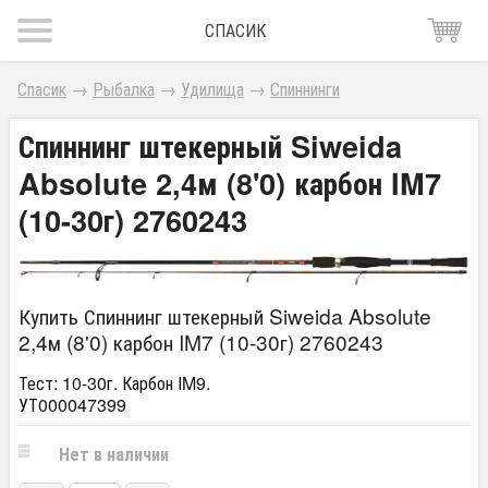
СПАСИК
Спасик
→
Рыбалка
→
Удилища
→
Спиннинги
Спиннинг штекерный Siweida
Absolute 2,4м (8'0) карбон IM7
(10-30г) 2760243
Купить Спиннинг штекерный Siweida Absolute
2,4м (8'0) карбон IM7 (10-30г) 2760243
Тест: 10-30г. Карбон IM9.
УТ000047399
Нет в наличии