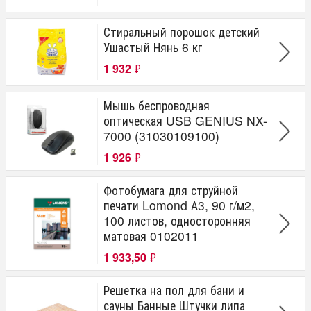
Стиральный порошок детский
Ушастый Нянь 6 кг
1 932
₽
Мышь беспроводная
оптическая USB GENIUS NX-
7000 (31030109100)
1 926
₽
Фотобумага для струйной
печати Lomond А3, 90 г/м2,
100 листов, односторонняя
матовая 0102011
1 933,50
₽
Решетка на пол для бани и
сауны Банные Штучки липа