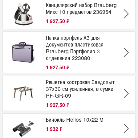
Канцелярский набор Brauberg
Микс 10 предметов 236954
1 927,50
₽
Папка портфель А3 для
документов пластиковая
Brauberg Портфолио 3
отделения 223080
1 927,50
₽
Решетка костровая Следопыт
37х30 см усиленная, в сумке
PF-GR-09
1 927,50
₽
Бинокль Helios 10х22 М
1 932
₽